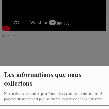
3008VUES
Les informations que nous
ZERO FAUTE On ti chans
collectons
Nous utilisons des cookies pour fournir les services et les fonctionnalités
proposés sur notre site et pour améliorer l'expérience de nos utilisateurs.