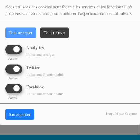
Nous utilisons des cookies pour fournir les services et les fonctionnalités
proposés sur notre site et pour améliorer l'expérience de nos utilisateurs.
Tout accepter
Tout refuser
Analytics
Utilisation: Analyse
Activé
PARTAGEZ !
Twitter
Utilisation: Fonctionnalité
Activé
COMMENTAIRES(0)
Facebook
Utilisation: Fonctionnalité
Activé
Vous devez être connecté pour commenter
SE CONNECTER
INSCRIPTION
Propulsé par Orejime
Sauvegarder