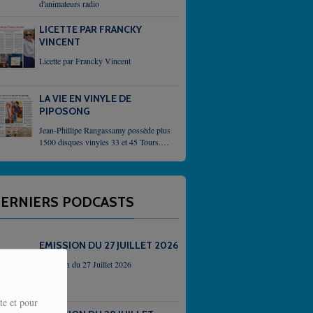
d'animateurs radio
LICETTE PAR FRANCKY
VINCENT
Licette par Francky Vincent
LA VIE EN VINYLE DE
PIPOSONG
Jean-Phillipe Rangassamy possède plus
1500 disques vinyles 33 et 45 Tours. Il
demeure un passioné qui,
inlassablement, enrichit sa collection
grace, parfois, à des...
ERNIERS PODCASTS
EMISSION DU 27 JUILLET 2026
Emission du 27 Juillet 2026
te et pour