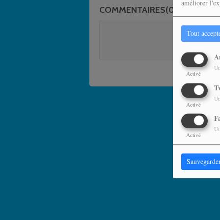
améliorer l'ex
COMMENTAIRES(0)
Vous de
Tout accept
SE C
A
Ut
Activé
T
Ut
Activé
F
Ut
Activé
Sauvegarde