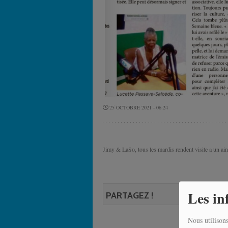
25 OCTOBRE 2021 - 06:24
Jimy & LaSo, tous les mardis rendent visite a un ain
Les in
PARTAGEZ !
Nous utilisons