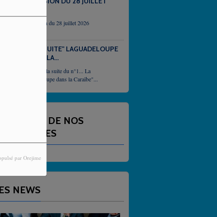
EMISSION DU 28 JUILLET
2026
emission du 28 juillet 2026
N°2 "SUITE" LAGUADELOUPE
DANS LA...
Et voici la suite du n°1... La
Guadeloupe dans la Caraïbe"...
NNONCES DE NOS
ARTENAIRES
opulsé par Orejime
ES NEWS