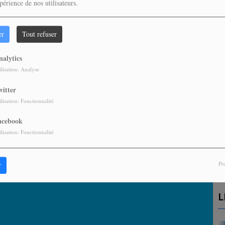
périence de nos utilisateurs.
vez être connecté pour commenter
er
Tout refuser
ONNECTER
INSCRIPTION
nalytics
ilisation: Analyse
witter
ilisation: Fonctionnalité
acebook
A
ilisation: Fonctionnalité
P
Pr
r
L