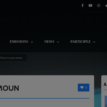
EMISSIONS
NEWS
PARTICIPEZ
Pawol a gran moun
A
 MOUN
0