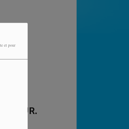
te et pour
ERREUR.
PLUS.