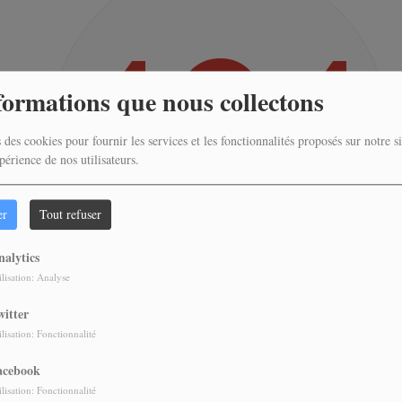
404
formations que nous collectons
 des cookies pour fournir les services et les fonctionnalités proposés sur notre si
périence de nos utilisateurs.
er
Tout refuser
nalytics
ilisation: Analyse
witter
VOUS AVEZ RENCONTRÉ UNE 
ilisation: Fonctionnalité
acebook
EMBLE QUE LA PAGE QUE VOUS RECHERCHEZ N’EXISTE 
ilisation: Fonctionnalité