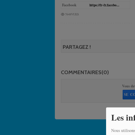
Facebook
https://fr-fr.facebo...
7648VUES
PARTAGEZ !
COMMENTAIRES(0)
Vous de
SE C
Les in
Nous utilisons