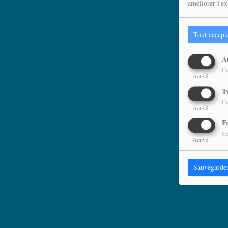
améliorer l'ex
Tout accept
A
Ut
Activé
T
Ut
Activé
F
Ut
Activé
Sauvegarde