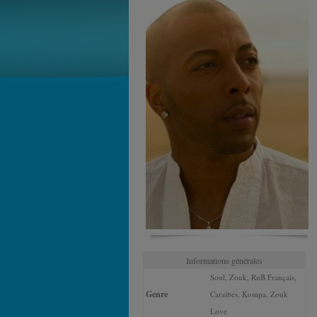
Informations générales
Soul, Zouk, RnB Français,
Genre
Caraibes, Kompa, Zouk
Love