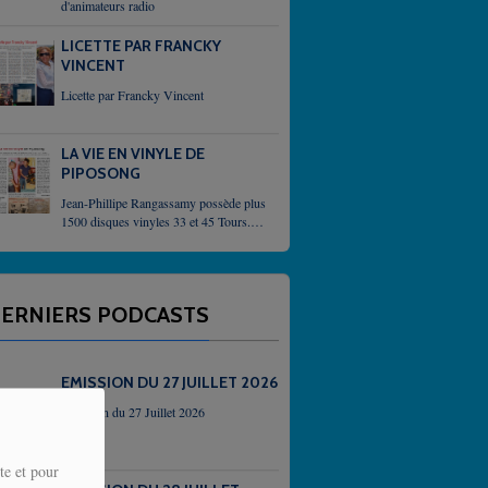
d'animateurs radio
LICETTE PAR FRANCKY
VINCENT
Licette par Francky Vincent
LA VIE EN VINYLE DE
PIPOSONG
Jean-Phillipe Rangassamy possède plus
1500 disques vinyles 33 et 45 Tours. Il
demeure un passioné qui,
inlassablement, enrichit sa collection
grace, parfois, à des...
ERNIERS PODCASTS
EMISSION DU 27 JUILLET 2026
Emission du 27 Juillet 2026
te et pour