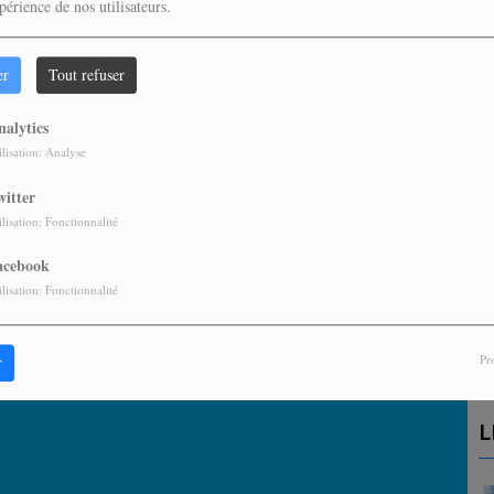
périence de nos utilisateurs.
er
Tout refuser
nalytics
ilisation: Analyse
witter
ilisation: Fonctionnalité
acebook
A
ilisation: Fonctionnalité
P
Pr
r
L