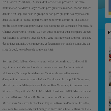
Né à Lorient (Morbihan), Marvin doit la vie et son prénom à une mère
VITO SALSA
bretonne fan de Marvin Gaye et à un père guitariste ivoirien. Marvin fait ses
débuts à dix-sept ans dans le groupe de son père qui joue des reprises soul
dans le sud de la France. Il part ensuite honorer un contrat en Thaïlande et
profite de ce court exil pour réviser ses classiques de la chanson française, de
Charles Aznavour à Renaud. Ce n'est qu'à son retour qu'il enregistre un peu
P
par hasard ses premiers titres de zouk, cette musique étant souvent l'apanage
des artistes antillais. Cette rencontre et déterminante et l'aide à construire un
style de zouk love à base de soul et de R&B.
Sorti en 2006, l'album
Corps et Âmes
le fait découvrir aux Antilles où il
reçoit un accueil sincère lors de sa première tournée. La découverte et
réciproque, l'artiste puisant dans les Caraïbes de nouvelles sources
d'inspiration comme le kompa haïtien. De plus en plus apprécié Outre-mer,
Marvin perce en Métropole avec l'album
Mon Univers
qui comprend des
titres avec Tanya St. Val, Mokobé et Matt Houston en 2013. Marvin revient
en mai 2014 avec l'album
By Marvin
, puis connaît un succès en duo sur
«
Ma Vie sans toi »
avec la chanteuse Phylissia Ross en décembre. En 2016,
c'est cette fois avec Nesly qu'il partage le micro sur le titre « Dans ma life »,