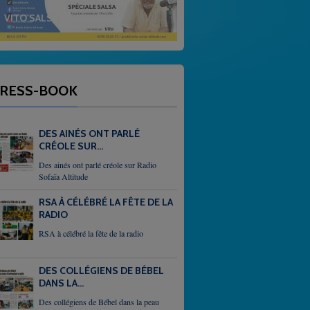
 EN ALTITUDE
GOSPEL
RESS-BOOK
DES AINÉS ONT PARLÉ
CRÉOLE SUR...
Des ainés ont parlé créole sur Radio
Sofaïa Altitude
RSA À CÉLÉBRÉ LA FÊTE DE LA
RADIO
RSA à célébré la fête de la radio
DES COLLÉGIENS DE BÉBEL
DANS LA...
Des collégiens de Bébel dans la peau