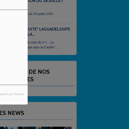
EMISSION DU 28 JUILLET
2026
emission du 28 juillet 2026
N°2 "SUITE" LAGUADELOUPE
DANS LA...
Et voici la suite du n°1... La
Guadeloupe dans la Caraïbe"...
NNONCES DE NOS
ARTENAIRES
opulsé par Orejime
ES NEWS