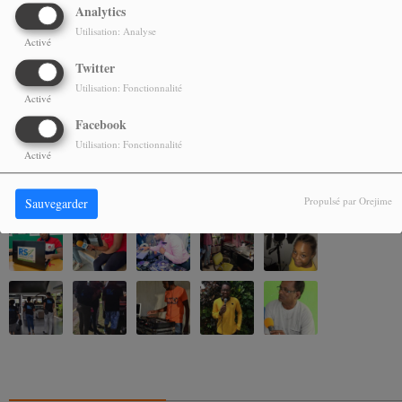
Analytics
Utilisation: Analyse
Vous devez être connecté pour commenter
Activé
SE CONNECTER
INSCRIPTION
Twitter
Utilisation: Fonctionnalité
Activé
Facebook
Utilisation: Fonctionnalité
Activé
NOS ALBUMS PHOTOS
Propulsé par Orejime
Sauvegarder
CONTACTEZ-NOUS