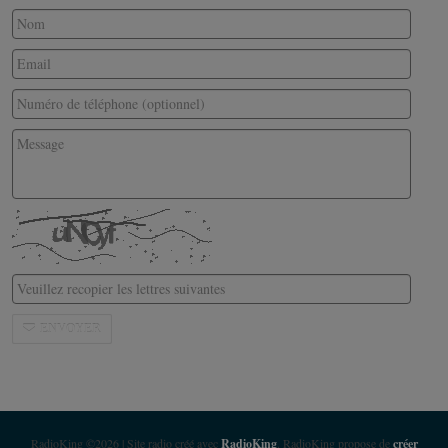
ENVOYER
RadioKing ©2026 | Site radio créé avec
RadioKing
. RadioKing propose de
créer