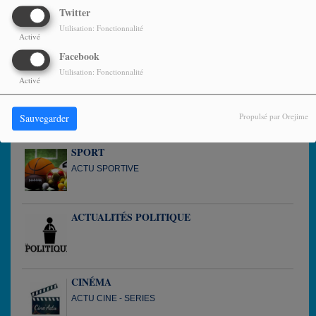
Twitter
MÉTÉO
Utilisation: Fonctionnalité
Activé
QUEL TEMPS FAIT-IL EN GUADELOUPE
Facebook
Utilisation: Fonctionnalité
Activé
VIE LOCALE
Propulsé par Orejime
Sauvegarder
SPORT
ACTU SPORTIVE
ACTUALITÉS POLITIQUE
CINÉMA
ACTU CINE - SERIES