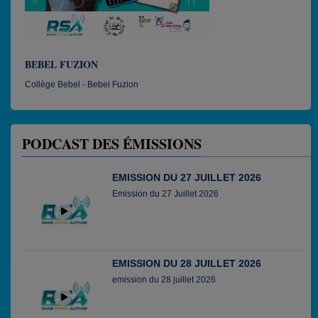
AN NANNAN AY
BEBEL FUZION
BIEN-ÊTRE EN MOTS
BIKNOSTALZOUK
CBR RADIO
DIGEST
DUBIDICAL
FREE DOM
JUSTICE & PAIX
KAZ KREYOL'
KONPA EN ALTITUDE
SALSA EN ALTITUDE
SANN' É FARIN'
SESSION MIX DJ GUYTO
SONNY VIBES
TROPICAL GOSPEL
ZION STATION
Collège Bebel - Bebel Fuzion
PODCAST DES ÉMISSIONS
EMISSION DU 27 JUILLET 2026
Emission du 27 Juillet 2026
EMISSION DU 28 JUILLET 2026
emission du 28 juillet 2026