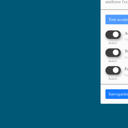
améliorer l'ex
Tout accept
A
Ut
Activé
T
Ut
Activé
F
Ut
Activé
Sauvegarde