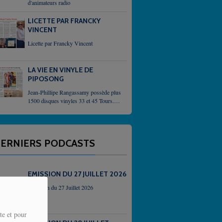
d'animateurs radio
LICETTE PAR FRANCKY
VINCENT
Licette par Francky Vincent
LA VIE EN VINYLE DE
PIPOSONG
Jean-Phillipe Rangassamy possède plus
1500 disques vinyles 33 et 45 Tours. Il
demeure un passioné qui,
inlassablement, enrichit sa collection
grace, parfois, à des...
ERNIERS PODCASTS
EMISSION DU 27 JUILLET 2026
Emission du 27 Juillet 2026
te et pour