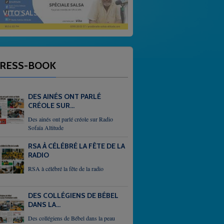
 EN ALTITUDE
GOSPEL
RESS-BOOK
DES AINÉS ONT PARLÉ
CRÉOLE SUR...
Des ainés ont parlé créole sur Radio
Sofaïa Altitude
RSA À CÉLÉBRÉ LA FÊTE DE LA
RADIO
RSA à célébré la fête de la radio
DES COLLÉGIENS DE BÉBEL
DANS LA...
Des collégiens de Bébel dans la peau