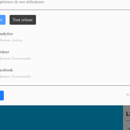
périence de nos utilisateurs.
er
Tout refuser
nalytics
ilisation: Analyse
witter
ilisation: Fonctionnalité
acebook
A
ilisation: Fonctionnalité
P
Pr
r
L