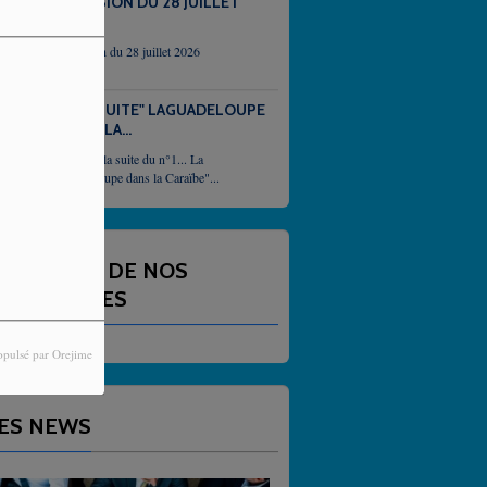
EMISSION DU 28 JUILLET
2026
emission du 28 juillet 2026
N°2 "SUITE" LAGUADELOUPE
DANS LA...
Et voici la suite du n°1... La
Guadeloupe dans la Caraïbe"...
NNONCES DE NOS
ARTENAIRES
opulsé par Orejime
ES NEWS